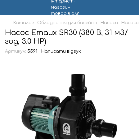
Каталог
Обладнання для басейнів
Насоси
Насоси
Насос Emaux SR30 (380 В, 31 м3/
год, 3.0 HP)
Артикул:
5591
Написати відгук