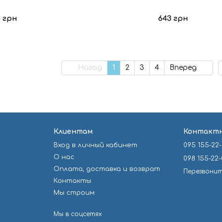
2 грн
643 грн
Назад
1
2
3
4
Вперед
Клиентам
Контактн
Вход в личный кабинет
095 155-22
О нас
098 155-22
Оплата, доставка и возврат
Перезвонит
Контакты
Мы строим
Мы в соцсетях