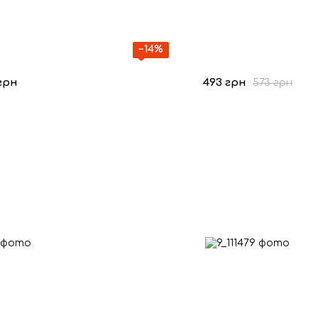
−14%
грн
493 грн
573 грн