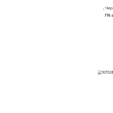
, Че
776 