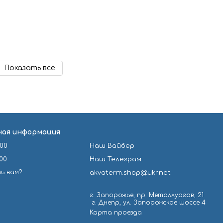
Показать все
ая информация
-00
Наш Вайбер
-00
Наш Телеграм
ь вам?
akvaterm.shop@ukr.net
г. Запорожье, пр. Металлургов, 21
⁣ г. Днепр, ул. Запорожское шоссе 4
Карта проезда