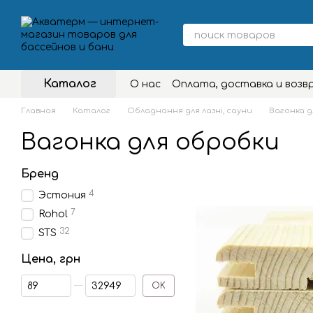
Перейти к основному контенту
Каталог
О нас
Оплата, доставка и возв
Главная
Каталог
Обладнання для лазні, сауни
Вагонка д
Вагонка для обробки
Бренд
4
Эстония
7
Rohol
32
STS
Цена, грн
От Цена, грн
До Цена, грн
OK