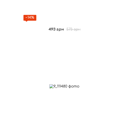
−14%
493 грн
573 грн