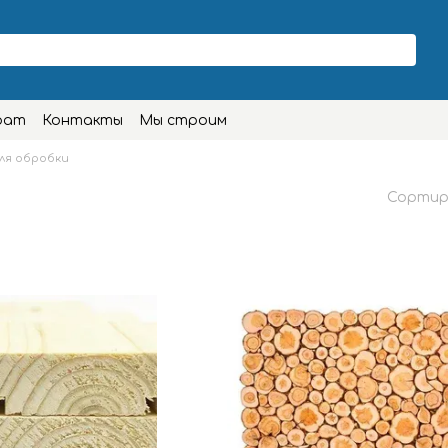
рат
Контакты
Мы строим
ля обробки
Сортир