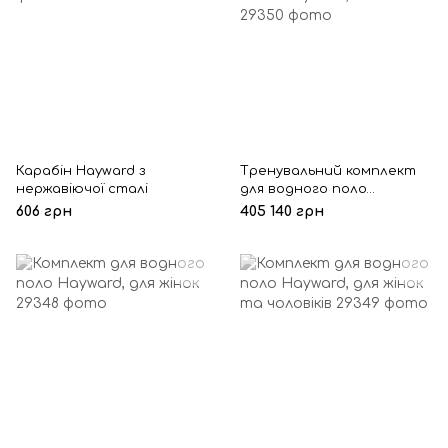
Карабін Hayward з
Тренувальний комплект
нержавіючої сталі
для водного поло
Hayward, 25х12.5 м
606 грн
405 140 грн