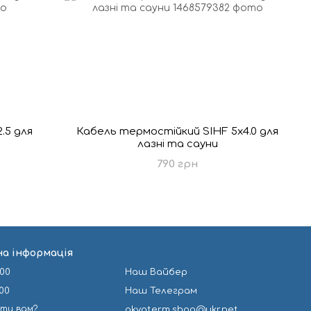
.5 для
Кабель термостійкий SIHF 5х4.0 для
лазні та сауни
790 грн
а інформація
-00
Наш Вайбер
-00
Наш Телеграм
ити вам?
akvaterm.shop@ukr.net