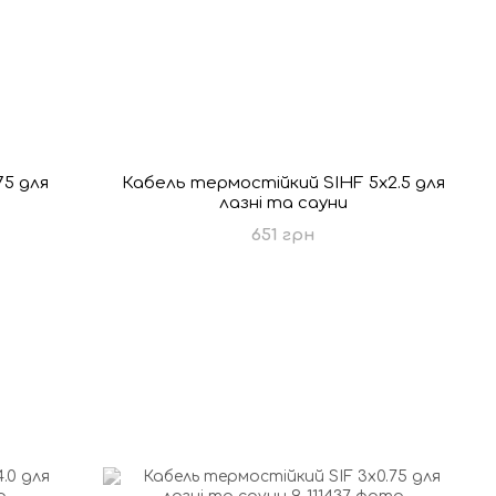
75 для
Кабель термостійкий SIHF 5х2.5 для
лазні та сауни
651 грн