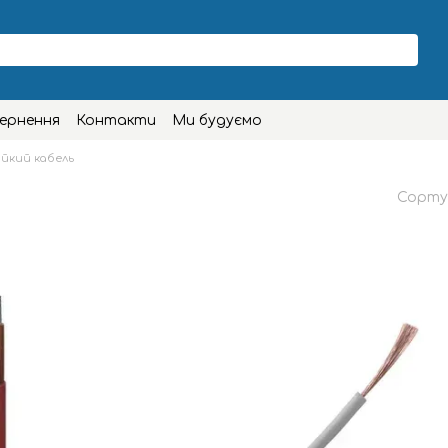
вернення
Контакти
Ми будуємо
йкий кабель
Сорту