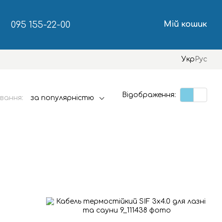
095 155-22-00
Мій кошик
Укр
Рус
Відображення:
вання:
за популярністю