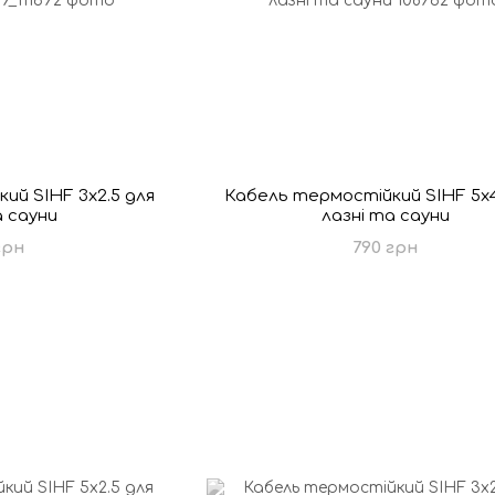
ий SIHF 3x2.5 для
Кабель термостійкий SIHF 5х4
а сауни
лазні та сауни
грн
790 грн