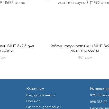
ий SIHF 5х2.5 для
Кабель термостійкий SIHF 3x2
а сауни
лазні та сауни
грн
401 грн
Клієнтам
Контактн
Вхід до кабінету
095 155-22
Про нас
098 155-22
Оплата, доставка і
Передзвон