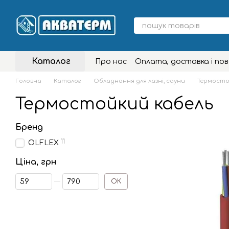
Перейти до основного контенту
Каталог
Про нас
Оплата, доставка і по
Головна
Каталог
Обладнання для лазні, сауни
Термосто
Термостойкий кабель
Бренд
11
OLFLEX
Ціна, грн
Від Ціна, грн
До Ціна, грн
ОК