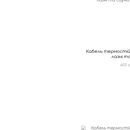
Кабель термостійк
лазні т
401 