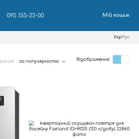
095 155-22-00
Мій кошик
Укр
Рус
Відображення:
вання:
за популярністю