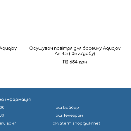
Aquajoy
Осушувач повітря для басейну Aquajoy
Air 4.5 (108 л/добу)
112 654 грн
а інформація
-00
Наш Вайбер
-00
Наш Телеграм
ити вам?
akvaterm.shop@ukr.net