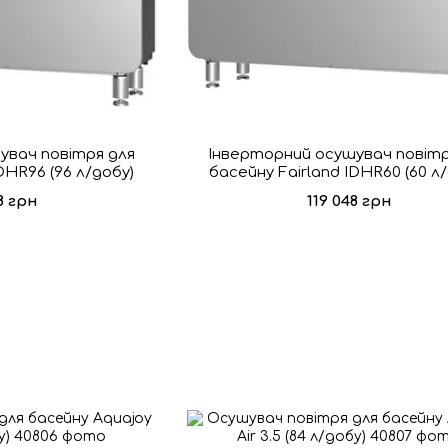
увач повітря для
Інверторний осушувач повітр
DHR96 (96 л/добу)
басейну Fairland IDHR60 (60 л
8 грн
119 048 грн