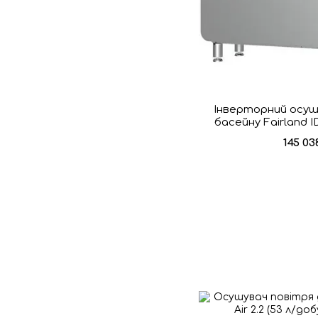
Інверторний осуш
басейну Fairland I
145 03