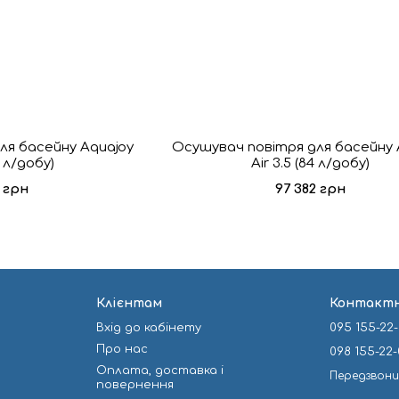
ля басейну Aquajoy
Осушувач повітря для басейну 
3 л/добу)
Air 3.5 (84 л/добу)
8 грн
97 382 грн
Клієнтам
Контактн
Вхід до кабінету
095 155-22
Про нас
098 155-22
Оплата, доставка і
Передзвон
повернення