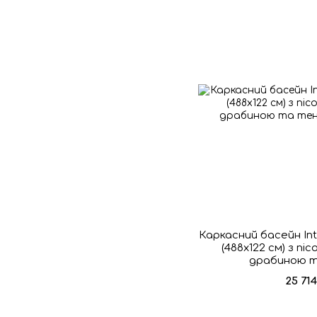
Каркасний басейн In
(488х122 см) з пі
драбиною 
25 71