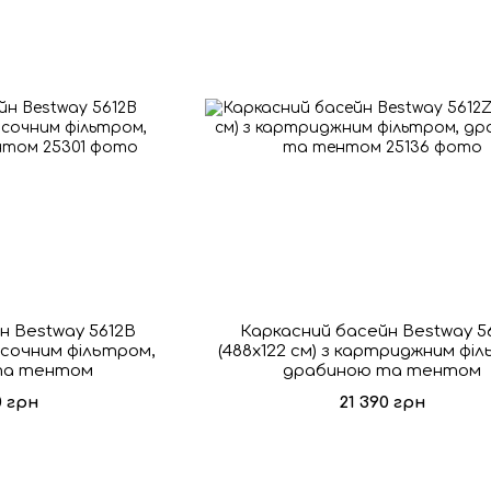
н Bestway 5612B
Каркасний басейн Bestway 5
пісочним фільтром,
(488х122 см) з картриджним фі
та тентом
драбиною та тентом
0 грн
21 390 грн