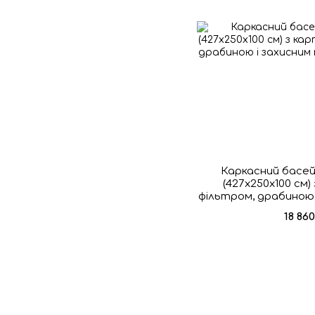
Каркасний басей
(427х250х100 см
фільтром, драбиною
18 86