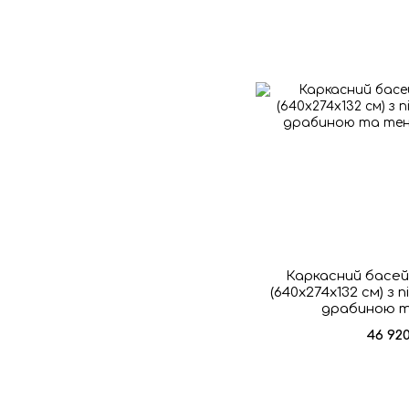
Каркасний басей
(640х274х132 см) з 
драбиною 
46 92