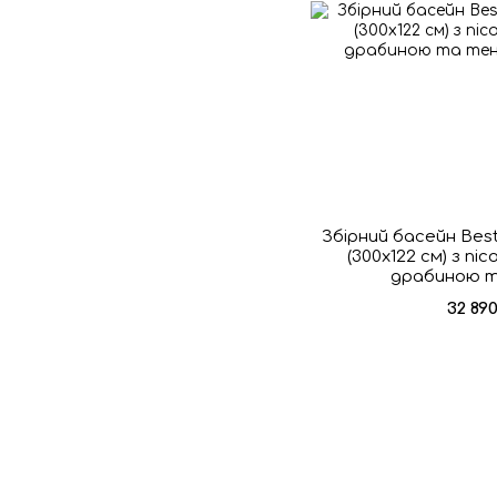
Збірний басейн Bes
(300x122 см) з пі
драбиною 
32 89