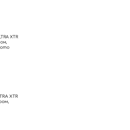
LTRA XTR
ром,