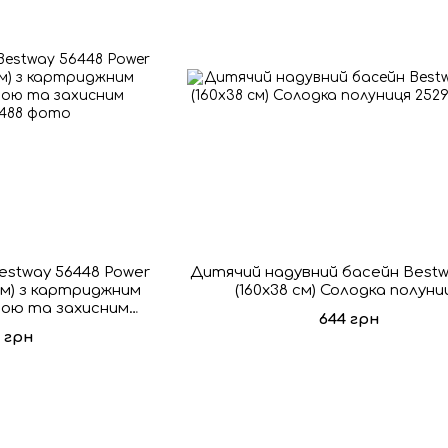
estway 56448 Power
Дитячий надувний басейн Bestwa
 см) з картриджним
(160x38 см) Солодка полуни
ною та захисним
644 грн
том
0 грн