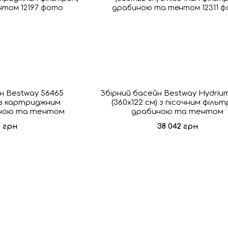
н Bestway 56465
Збірний басейн Bestway Hydriu
) з картриджним
(360x122 см) з пісочним фільт
иною та тентом
драбиною та тентом
8 грн
38 042 грн