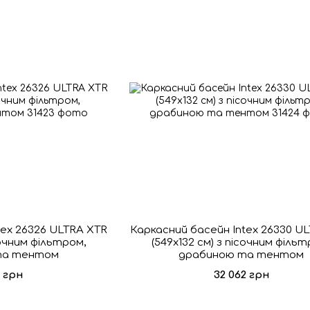
tex 26326 ULTRA XTR
Каркасний басейн Intex 26330 U
сочним фільтром,
(549х132 см) з пісочним фільт
та тентом
драбиною та тентом
4 грн
32 062 грн