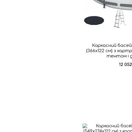
Каркасний басей
(366х122 см) з кар
тентом і 
12 05