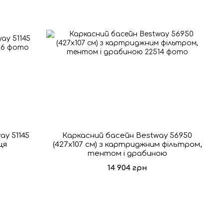
y 51145
Каркасний басейн Bestway 56950
ця
(427х107 см) з картриджним фільтром,
тентом і драбиною
14 904 грн