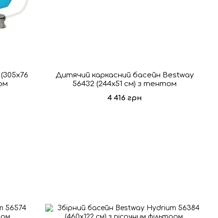
(305х76
Дитячий каркасний басейн Bestway
ом
56432 (244х51 см) з тентом
4 416 грн