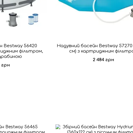
н Bestway 56420
Надувний басейн Bestway 57270 
триджним фільтром,
см) з картриджним фільтр
драбиною
2 484 грн
2 грн