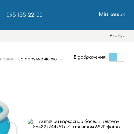
095 155-22-00
Мій кошик
Укр
Рус
Відображення:
вання:
за популярністю