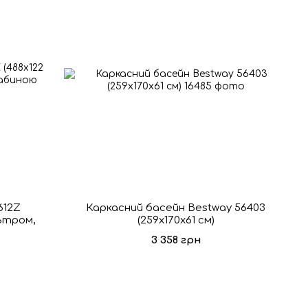
612Z
Каркасний басейн Bestway 56403
льтром,
(259х170х61 см)
3 358 грн