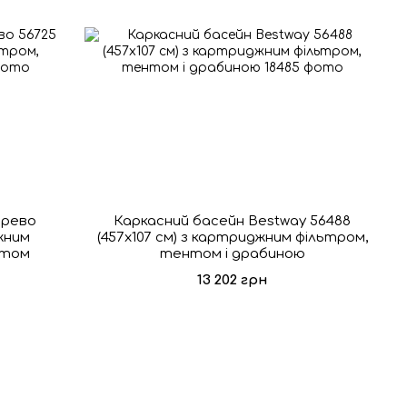
ерево
Каркасний басейн Bestway 56488
жним
(457х107 см) з картриджним фільтром,
нтом
тентом і драбиною
13 202 грн