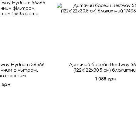
tway Hydrium 56566
Дитячий басейн Bestway 56
сочним фільтром,
(122x122x30.5 см) блакитн
та тентом
1 058 грн
0 грн