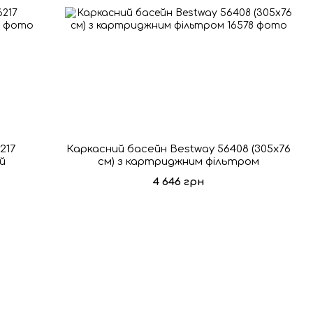
217
Каркасний басейн Bestway 56408 (305х76
ий
см) з картриджним фільтром
4 646 грн