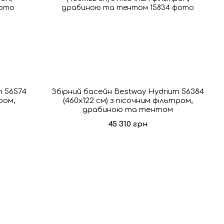
m 56574
Збірний басейн Bestway Hydrium 56384
ром,
(460х122 см) з пісочним фільтром,
драбиною та тентом
45 310 грн