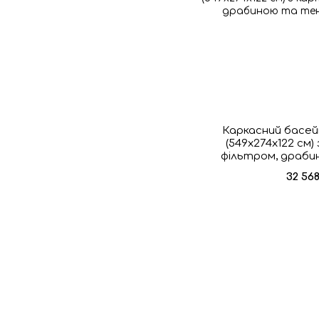
Каркасний басей
(549x274x122 см
фільтром, драб
32 56