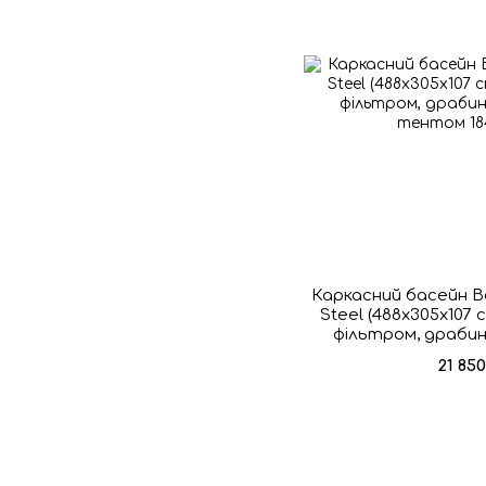
Каркасний басейн B
Steel (488х305х107
фільтром, драби
тен
21 85