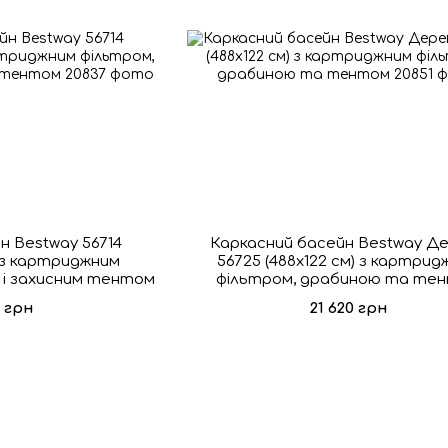
н Bestway 56714
Каркасний басейн Bestway Д
) з картриджним
56725 (488х122 см) з картрид
 і захисним тентом
фільтром, драбиною та те
0 грн
21 620 грн