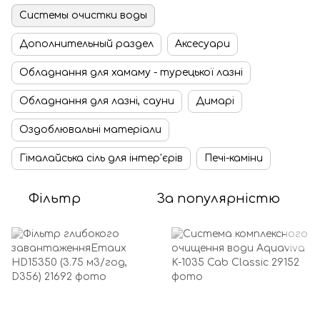
Системы очистки воды
Дополнительный раздел
Аксесуари
Обладнання для хамаму - турецької лазні
Обладнання для лазні, сауни
Димарі
Оздоблювальні матеріали
Гімалайська сіль для інтер'єрів
Печі-каміни
Фільтр
За популярністю