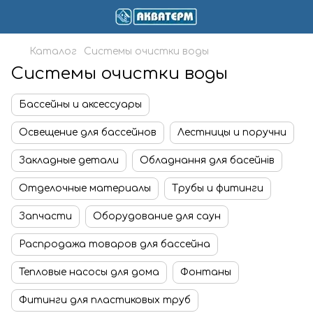
Каталог
Системы очистки воды
Системы очистки воды
Бассейны и аксессуары
Освещение для бассейнов
Лестницы и поручни
Закладные детали
Обладнання для басейнів
Отделочные материалы
Трубы и фитинги
Запчасти
Оборудование для саун
Распродажа товаров для бассейна
Тепловые насосы для дома
Фонтаны
Фитинги для пластиковых труб