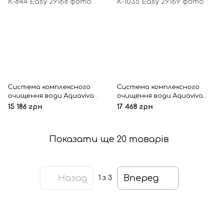
Система комплексного
Система комплексного
очищення води Aquaviva
очищення води Aquaviva
К-844 Easy
К-1035 Easy
15 186 грн
17 468 грн
Показати ще 20 товарів
Назад
Вперед
1
з 3