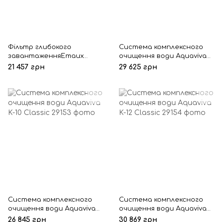
Фільтр глибокого
Система комплексного
завантаженняEmaux
очищення води Aquaviva
HD15350 (3.75 м3/год,
K-1035 Cab Classic
21 457 грн
29 625 грн
D356)
Система комплексного
Система комплексного
очищення води Aquaviva
очищення води Aquaviva
K-10 Classic
K-12 Classic
26 845 грн
30 869 грн