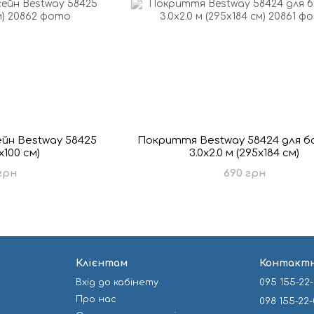
йн Bestway 58425
Покриття Bestway 58424 для б
х100 см)
3.0x2.0 м (295x184 см)
грн
690 грн
Клієнтам
Контактн
Вхід до кабінету
095 155-22
Про нас
098 155-22