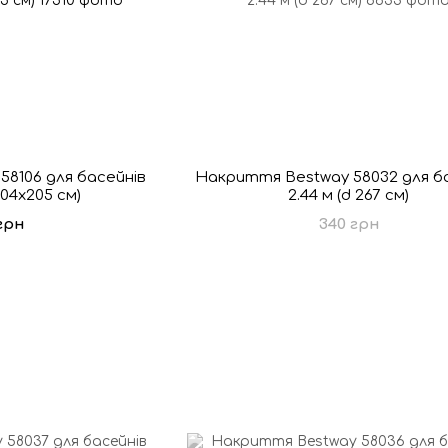
8106 для басейнів
Накриття Bestway 58032 для б
(304x205 см)
2.44 м (d 267 см)
грн
340 грн