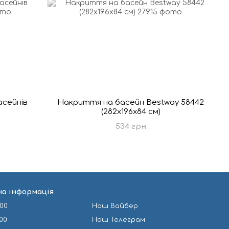
асейнів
Накриття на басейн Bestway 58442
(282х196х84 см)
534 грн
а інформація
-00
Наш Вайбер
-00
Наш Телеграм