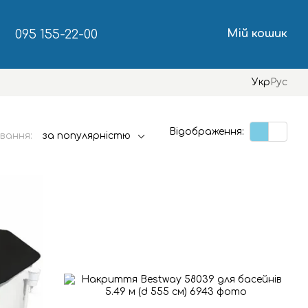
095 155-22-00
Мій кошик
Укр
Рус
Відображення:
вання:
за популярністю