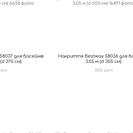
8037 для басейнів
Накриття Bestway 58036 для б
 (d 370 см)
3.05 м (d 305 см)
грн
506 грн