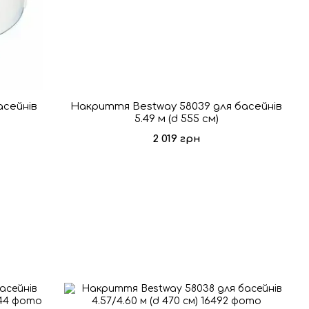
асейнів
Накриття Bestway 58039 для басейнів
5.49 м (d 555 см)
2 019 грн