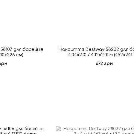
8107 для басейнів
Накриття Bestway 58232 для б
(410х226 см)
4.04x2.01 / 4.12x2.01 м (452х241
грн
672 грн