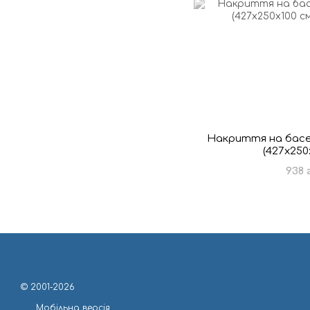
Накриття на басе
(427х250
938 
© 2001-2026
Мобільна версія