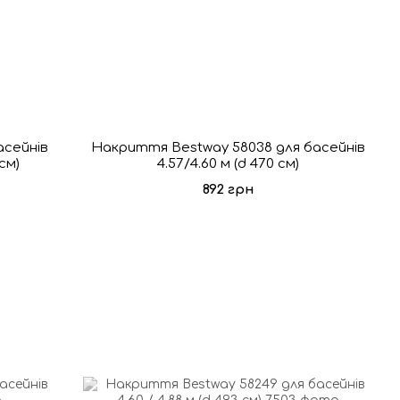
асейнів
Накриття Bestway 58038 для басейнів
 см)
4.57/4.60 м (d 470 см)
892 грн