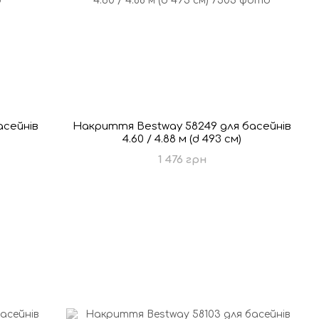
асейнів
Накриття Bestway 58249 для басейнів
4.60 / 4.88 м (d 493 см)
1 476 грн