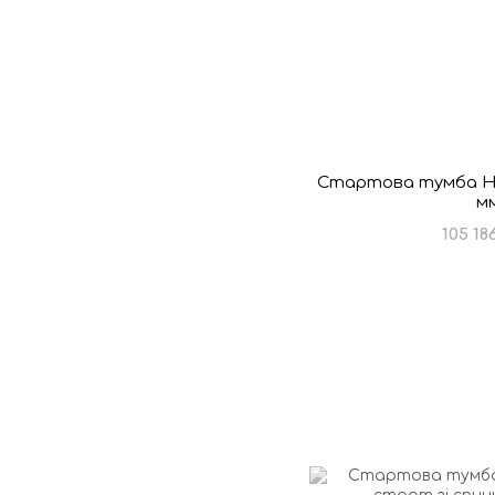
Стартова тумба Hay
м
105 18