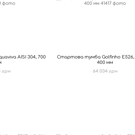
viva AISI 304, 700
Стартова тумба Golfinho E526, A
м
400 мм
5 грн
64 034 грн