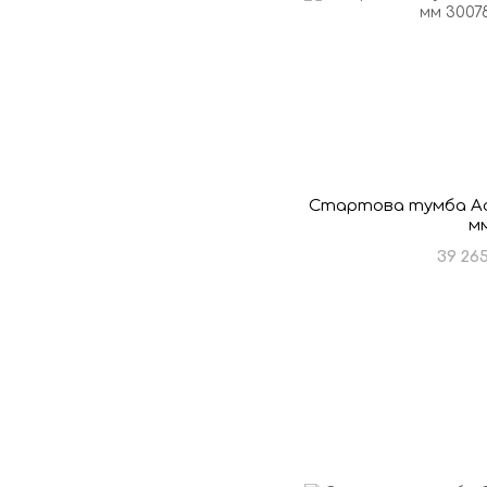
Стартова тумба Aqua
м
39 26