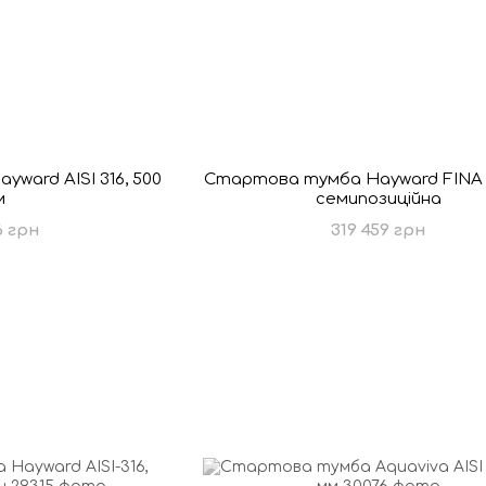
ward AISI 316, 500
Стартова тумба Hayward FINA A
м
семипозиційна
6 грн
319 459 грн