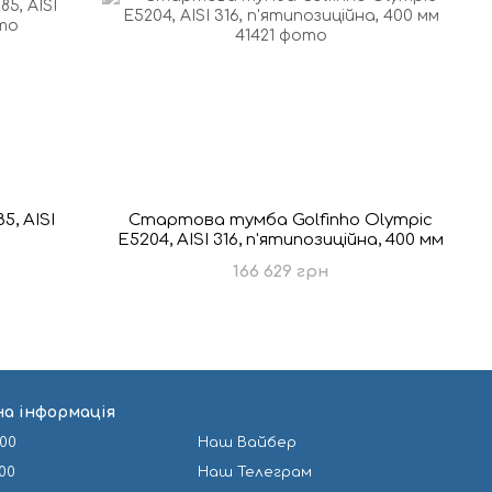
, AISI
Стартова тумба Golfinho Olympic
E5204, AISI 316, п'ятипозиційна, 400 мм
166 629 грн
а інформація
-00
Наш Вайбер
-00
Наш Телеграм