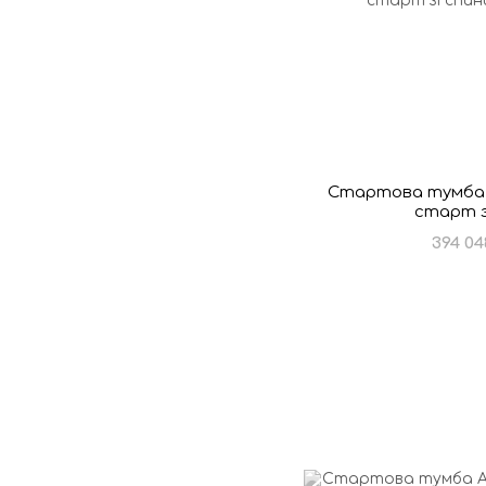
Стартова тумба H
старт з
394 04