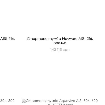
ISI-316,
Стартова тумба Hayward AISI-316,
похила
143 115 грн