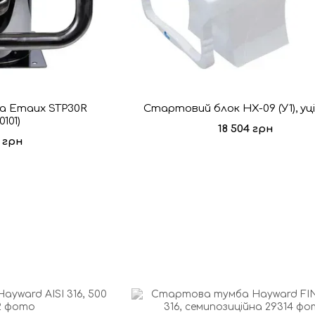
 Emaux STP30R
Стартовий блок HX-09 (У1), уц
0101)
18 504 грн
3 грн