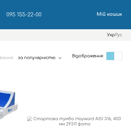
095 155-22-00
Мій кошик
Укр
Рус
Відображення:
вання:
за популярністю