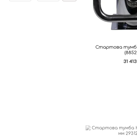
Стартова тумба
(8852
31 41