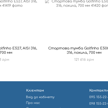
nho E527, AISI 316,
Стартова тумба Golfinho E5085
 700 мм
316, похила, 700 мм
3 грн
121 616 грн
Клієнтам
Контактн
Вхід до кабінету
095 155-22
Про нас
098 155-22