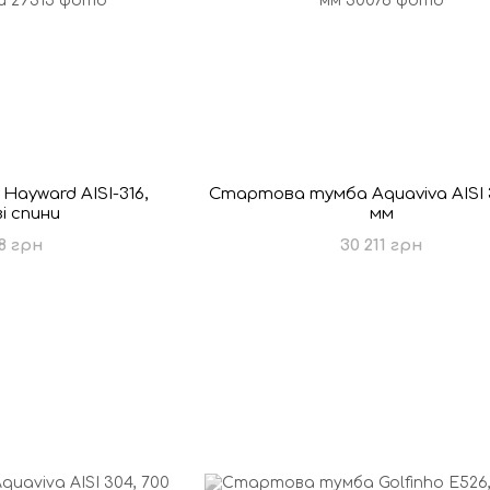
ayward AISI-316,
Стартова тумба Aquaviva AISI 3
і спини
мм
8 грн
30 211 грн