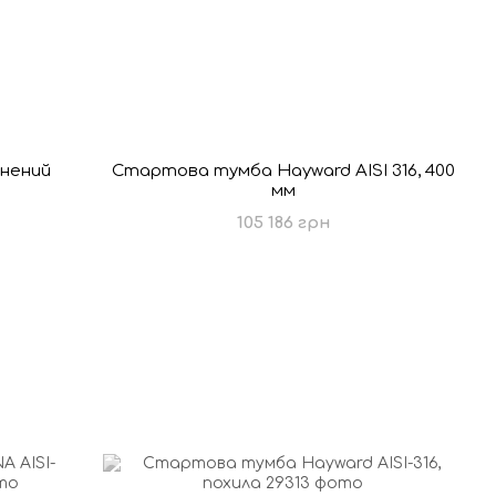
інений
Стартова тумба Hayward AISI 316, 400
мм
105 186 грн