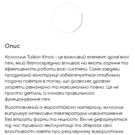
Опис
Колосник Tulikivi Kinos – це важливий елемент дров’яної
печі, який безпосередньо впливає на якість горіння та
ефективність роботи всієї системи. Саме завдяки
продуманій конструкції забезпечується стабільна
подача повітря в топку, що дозволяє дровам
згоряти рівномірно та максимально повно. Це не
просто деталь, а основа правильного
функціонування печі.
Виготовлений із жаростійкого матеріалу, колосник
витримує інтенсивні температурні навантаження
без втрати форми та міцності. Він не деформується
під час тривалої експлуатації та зберігає свої
властивості навіть при регулярному використанні.