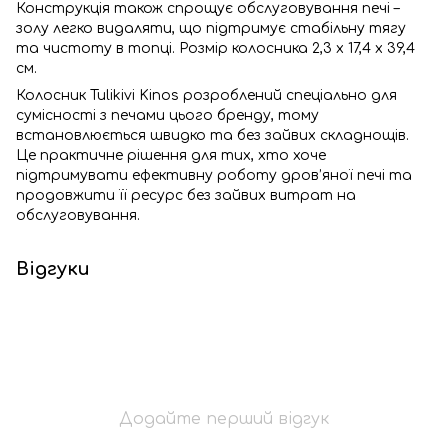
Конструкція також спрощує обслуговування печі –
золу легко видаляти, що підтримує стабільну тягу
та чистоту в топці. Розмір колосника 2,3 х 17,4 x 39,4
см.
Колосник Tulikivi Kinos розроблений спеціально для
сумісності з печами цього бренду, тому
встановлюється швидко та без зайвих складнощів.
Це практичне рішення для тих, хто хоче
підтримувати ефективну роботу дров’яної печі та
продовжити її ресурс без зайвих витрат на
обслуговування.
Відгуки
Додайте перший відгук