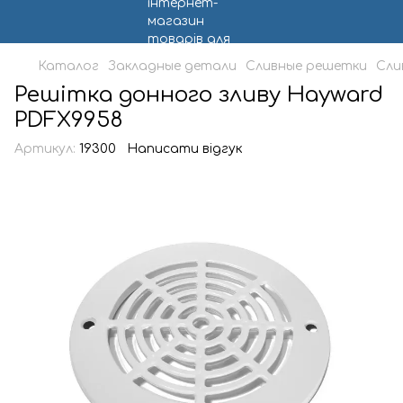
Каталог
Закладные детали
Сливные решетки
Сли
Решітка донного зливу Hayward
PDFX9958
Артикул:
19300
Написати відгук