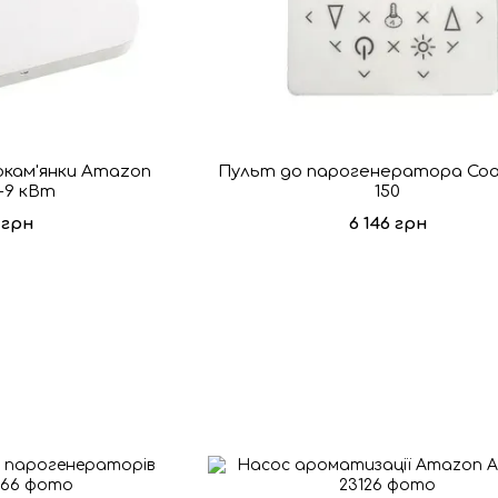
кам'янки Amazon
Пульт до парогенератора Coas
-9 кВт
150
 грн
6 146 грн