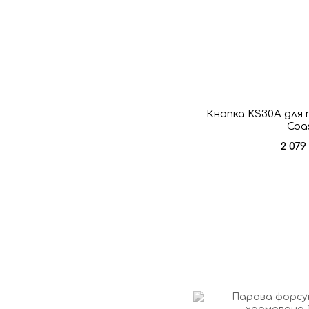
Кнопка KS30A для
Coa
2 079