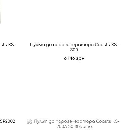
ts KS-
Пульт до парогенератора Coasts KS-
300
6 146 грн