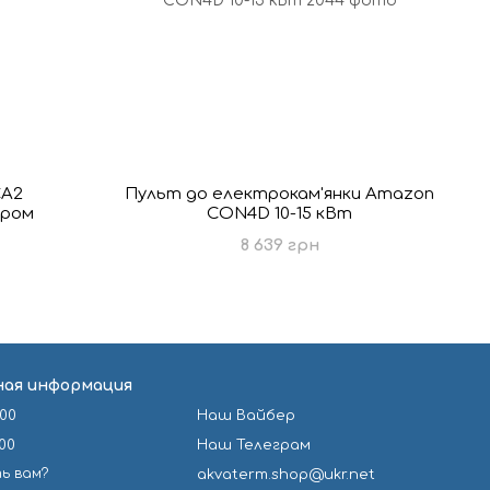
CA2
Пульт до електрокам'янки Amazon
аром
CON4D 10-15 кВт
8 639 грн
ая информация
-00
Наш Вайбер
-00
Наш Телеграм
ь вам?
akvaterm.shop@ukr.net