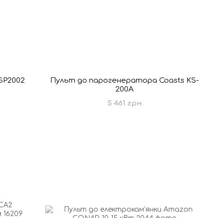
SP2002
Пульт до парогенератора Coasts KS-
200A
5 461 грн