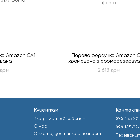
ка Amazon CA1
Парова форсунка Amazon 
вана
хромована з ароморезерву
 грн
2 613 грн
Клиентам
Контактн
Вход в личный кабинет
095 155-22
О нас
098 155-22
Оплата, доставка и возврат
Перезвонит