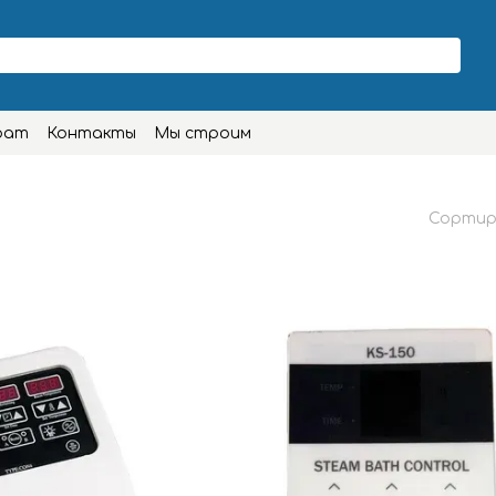
рат
Контакты
Мы строим
Сортир