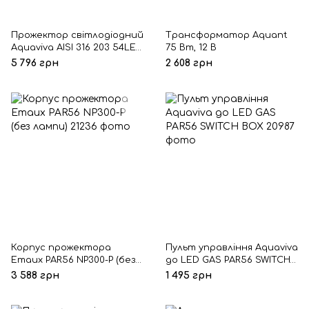
Прожектор світлодіодний
Трансформатор Aquant
Aquaviva AISI 316 203 54LED
75 Вт, 12 В
5 Вт RGB
5 796 грн
2 608 грн
Корпус прожектора
Пульт управління Aquaviva
Emaux PAR56 NP300-P (без
до LED GAS PAR56 SWITCH
лампи)
BOX
3 588 грн
1 495 грн