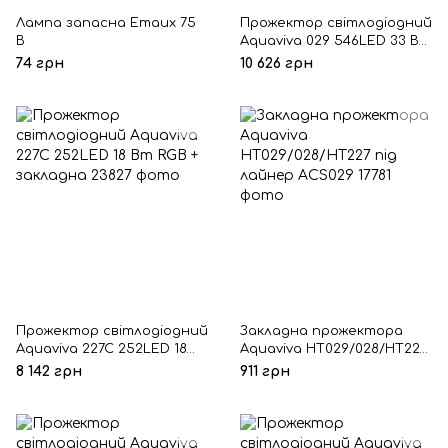
Лампа запасна Emaux 75
Прожектор світлодіодний
В
Aquaviva 029 546LED 33 Вт
RGB
74 грн
10 626 грн
Прожектор світлодіодний
Закладна прожектора
Aquaviva 227C 252LED 18
Aquaviva HT029/028/HT227
Вт RGB + закладна
під лайнер ACS029
8 142 грн
911 грн