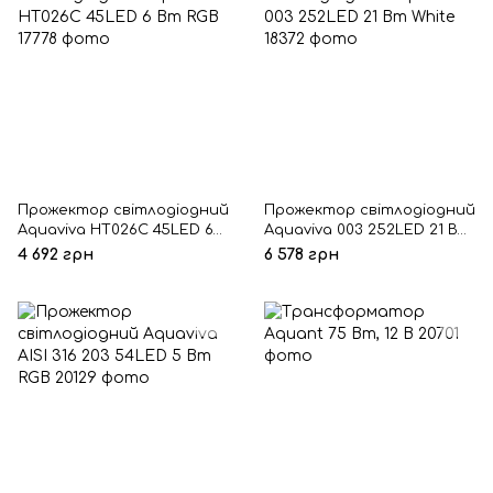
Прожектор світлодіодний
Прожектор світлодіодний
Aquaviva HT026C 45LED 6
Aquaviva 003 252LED 21 Вт
Вт RGB
White
4 692 грн
6 578 грн