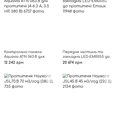
Контрольна панель
Передня частина та
Aquavia ATN 063.B для
закладна LED-ЕМ0055 до
протитечії (4-6.3 А, 3.5 HP,
протитечії Emaux
12 242 грн
20 674 грн
380 В)