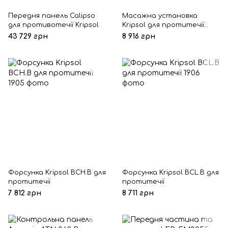
Передня панель Calipso
Масажна установка
для противотечії Kripsol
Kripsol для протитечії
JS2.B
43 729 грн
8 916 грн
Форсунка Kripsol BCH.B для
Форсунка Kripsol BCL.B для
протитечії
протитечії
7 812 грн
8 711 грн