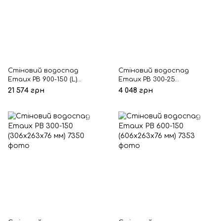
Стіновий водоспад
Стіновий водоспад
Emaux PB 900-150 (L)
Emaux PB 300-25
(906х263х76 мм)
(306х138х76 мм)
21 574 грн
4 048 грн