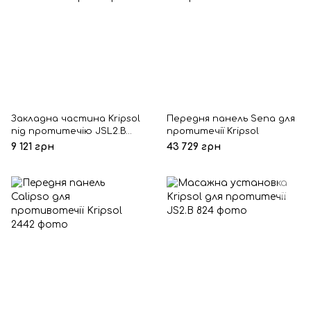
Закладна частина Kripsol
Передня панель Sena для
під протитечію JSL2.B
протитечії Kripsol
лайнер
9 121 грн
43 729 грн