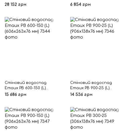
(210 м3/год, 220 B)
(306х138х76 мм)
28 152 грн
6 854 грн
Стіновий водоспад
Стіновий водоспад
Emaux PB 600-150 (L)
Emaux PB 900-25 (L)
(606х263х76 мм)
(906х138х76 мм)
15 686 грн
14 536 грн