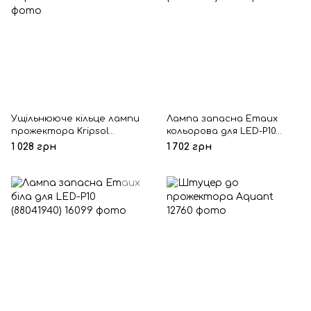
Ущільнююче кільце лампи
Лампа запасна Emaux
прожектора Kripsol
кольорова для LED-P10
RPN060.A
(88041939)
1 028 грн
1 702 грн