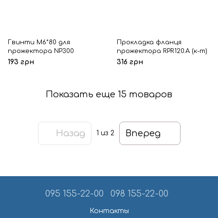
Гвинти M6*80 для
Прокладка фланця
прожектора NP300
прожектора RPR120.A (к-т)
193 грн
316 грн
Показать еще 15 товаров
Назад
Вперед
1
из 2
095 155-22-00
098 155-22-00
Контакты