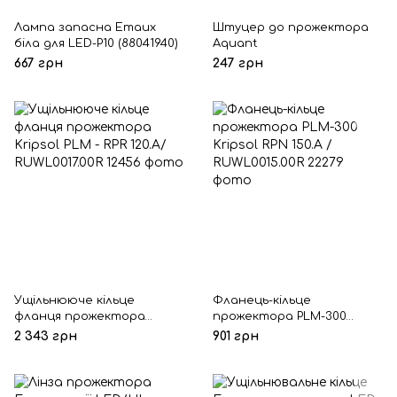
Лампа запасна Emaux
Штуцер до прожектора
біла для LED-P10 (88041940)
Aquant
667 грн
247 грн
Ущільнююче кільце
Фланець-кільце
фланця прожектора
прожектора PLM-300
Kripsol PLM - RPR 120.A/
Kripsol RPN 150.A /
2 343 грн
901 грн
RUWL0017.00R
RUWL0015.00R