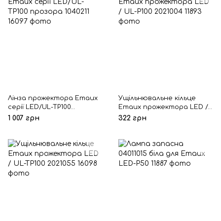
Лінза прожектора Emaux
Ущільнювальне кільце
серії LED/UL-TP100
Emaux прожектора LED /
прозора 1040211
UL-P100 2021004
1 007 грн
322 грн