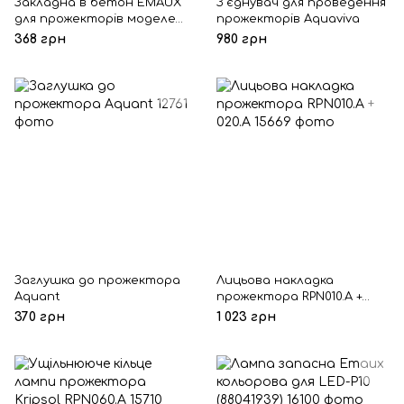
Закладна в бетон EMAUX
З'єднувач для проведення
для прожекторів моделей
прожекторів Aquaviva
UL-P50/LED-P50
368 грн
980 грн
Заглушка до прожектора
Лицьова накладка
Aquant
прожектора RPN010.A ​​+
020.A
370 грн
1 023 грн