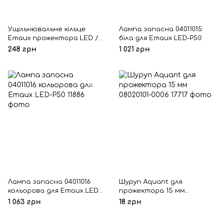
Ущільнювальне кільце
Лампа запасна 04011015
Emaux прожектора LED /
біла для Emaux LED-P50
UL-TP100 2021055
248 грн
1 021 грн
Лампа запасна 04011016
Шуруп Aquant для
кольорова для Emaux LED-
прожектора 15 мм
P50
08020101-0006
1 063 грн
18 грн