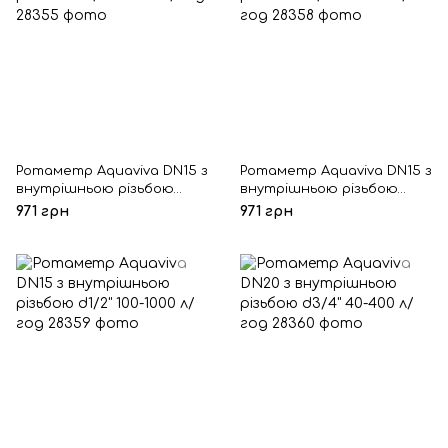
Ротаметр Aquaviva DN15 з
Ротаметр Aquaviva DN15 з
внутрішньою різьбою
внутрішньою різьбою
d1/2" 16-160 л/год
d1/2" 60-600 л/год
971 грн
971 грн