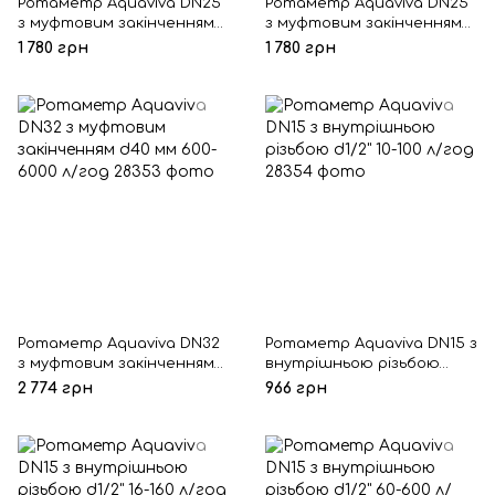
Ротаметр Aquaviva DN25
Ротаметр Aquaviva DN25
з муфтовим закінченням
з муфтовим закінченням
d32 мм 100-1000 л/год
d32 мм 160-1600 л/год
1 780 грн
1 780 грн
Ротаметр Aquaviva DN32
Ротаметр Aquaviva DN15 з
з муфтовим закінченням
внутрішньою різьбою
d40 мм 600-6000 л/год
d1/2" 10-100 л/год
2 774 грн
966 грн