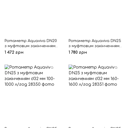
Ротаметр Aquaviva DN20
Ротаметр Aquaviva DN25
з муфтовим закінченням
з муфтовим закінченням
d25 мм 100-1000 л/год
d32 мм 60-600 л/год
1 472 грн
1 780 грн