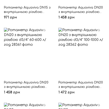
Ротаметр Aquaviva DN15 з
Ротаметр Aquaviva DN20
внутрішньою різьбою
з внутрішньою різьбою
d1/2" 100-1000 л/год
d3/4" 40-400 л/год
971 грн
1 458 грн
Ротаметр Aquaviva DN20
Ротаметр Aquaviva DN20
з внутрішньою різьбою
з внутрішньою різьбою
d3/4" 60-600 л/год
d3/4" 100-1000 л/год
1 458 грн
1 472 грн