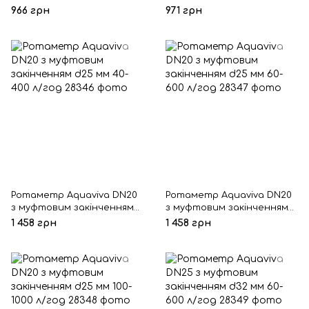
d20 мм 60-600 л/год
d20 мм 100-1000 л/год
966 грн
971 грн
Ротаметр Aquaviva DN20
Ротаметр Aquaviva DN20
з муфтовим закінченням
з муфтовим закінченням
d25 мм 40-400 л/год
d25 мм 60-600 л/год
1 458 грн
1 458 грн