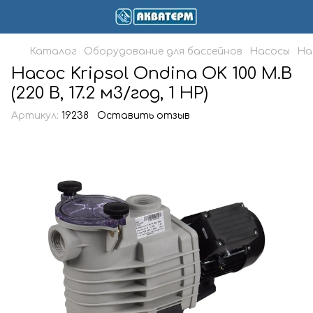
Каталог
Оборудование для бассейнов
Насосы
На
Насос Kripsol Ondina OK 100 M.B
(220 В, 17.2 м3/год, 1 HP)
Артикул:
19238
Оставить отзыв