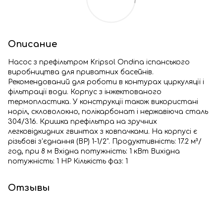
Описание
Насос з префільтром Kripsol Ondina іспанського
виробництва для приватних басейнів.
Рекомендований для роботи в контурах циркуляції і
фільтрації води. Корпус з інжектованого
термопластика. У конструкції також використані
норіл, скловолокно, полікарбонат і нержавіюча сталь
304/316. Кришка префільтра на зручних
легковідкидних гвинтах з ковпачками. На корпусі є
різьбові з'єднання (ВР) 1-1/2". Продуктивність: 17.2 м³/
год, при 8 м Вхідна потужність: 1 кВт Вихідна
потужність: 1 HP Кількість фаз: 1
Отзывы