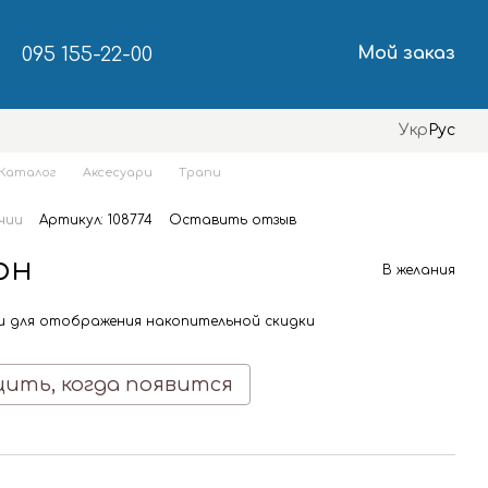
095 155-22-00
Мой заказ
Укр
Рус
Каталог
Аксесуари
Трапи
чии
Артикул: 108774
Оставить отзыв
грн
В желания
и
для отображения накопительной скидки
ить, когда появится