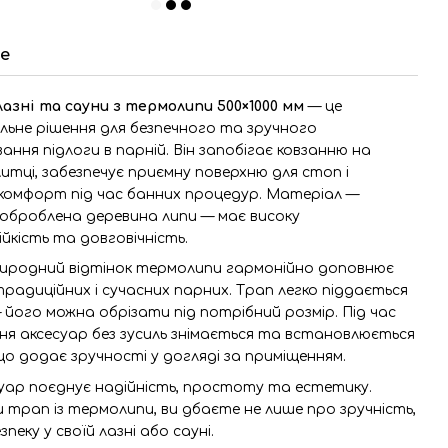
е
лазні та сауни з термолипи 500×1000 мм
— це
льне рішення для безпечного та зручного
ння підлоги в парній. Він запобігає ковзанню на
литці, забезпечує приємну поверхню для стоп і
комфорт під час банних процедур. Матеріал —
оброблена деревина липи — має високу
йкість та довговічність.
риродний відтінок термолипи гармонійно доповнює
традиційних і сучасних парних. Трап легко піддається
 його можна обрізати під потрібний розмір. Під час
я аксесуар без зусиль знімається та встановлюється
 що додає зручності у догляді за приміщенням.
уар поєднує надійність, простоту та естетику.
трап із термолипи, ви дбаєте не лише про зручність,
зпеку у своїй лазні або сауні.