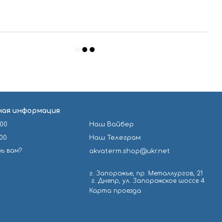
ая информация
-00
Наш Вайбер
-00
Наш Телеграм
ь вам?
akvaterm.shop@ukr.net
г. Запорожье, пр. Металлургов, 21
⁣ г. Днепр, ул. Запорожское шоссе 4
Карта проезда