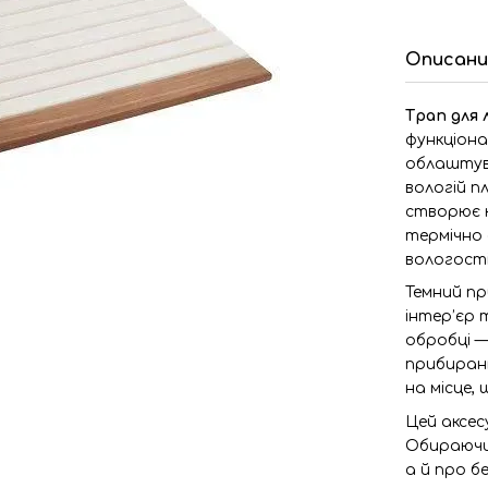
Описани
Трап для 
функціона
облаштува
вологій п
створює 
термічно 
вологості
Темний п
інтер’єр 
обробці —
прибиранн
на місце,
Цей аксес
Обираючи 
а й про бе