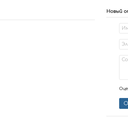
Новый о
Оце
О