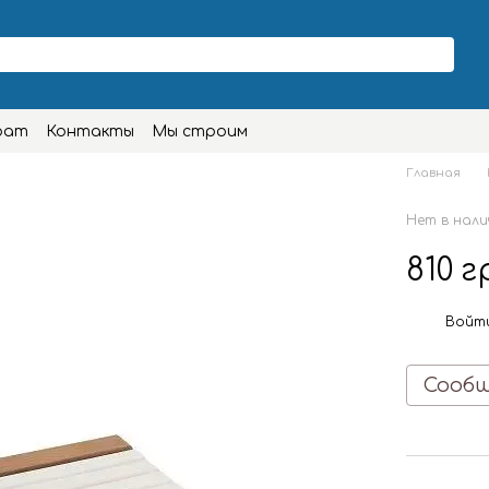
рат
Контакты
Мы строим
Главная
Нет в нали
810 
Войт
%
Сообщ