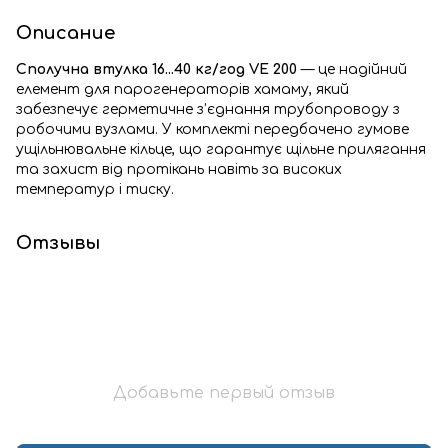
Описание
Сполучна втулка
16...40
кг/год VE 200
— це надійний
елемент для парогенераторів хамаму, який
забезпечує герметичне з’єднання трубопроводу з
робочими вузлами. У комплекті передбачено гумове
ущільнювальне кільце, що гарантує щільне прилягання
та захист від протікань навіть за високих
температур і тиску.
Отзывы
Добавьте первый отзыв