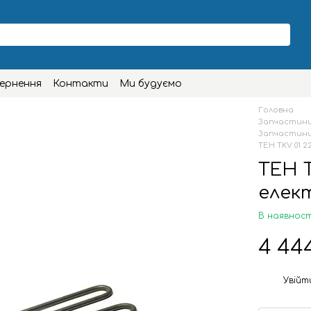
вернення
Контакти
Ми будуємо
Головна
Запчастини
Запчастини 
ТЕН TKV 01 2
ТЕН T
елект
В наявност
4 44
Увійт
%