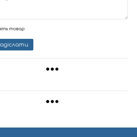
ніть товар
адіслати