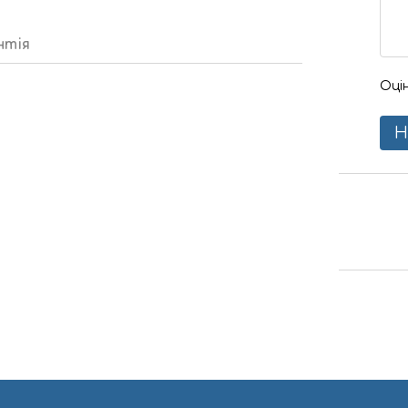
нтія
Оці
Н