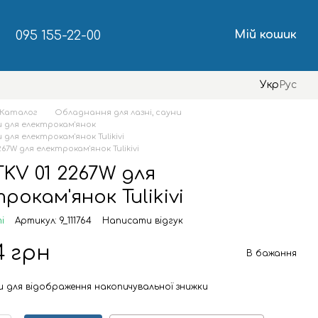
095 155-22-00
Мій кошик
Укр
Рус
Каталог
Обладнання для лазні, сауни
 для електрокам'янок
для електрокам'янок Tulikivi
267W для електрокам'янок Tulikivi
KV 01 2267W для
рокам'янок Tulikivi
і
Артикул: 9_111764
Написати відгук
4 грн
В бажання
и
для відображення накопичувальної знижки