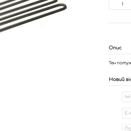
Опис
Тен потуж
Новий в